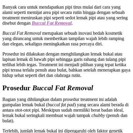
Banyak cara untuk mendapatkan pipi tirus mulai dari cara yang
alami seperti memijat area pipi secara rutin hingga dengan sebuah
treatment meniruskan pipi seperti sedot lemak pipi atau yang sering
disebut dengan
Buccal Fat Removal
.
Buccal Fat Removal
merupakan sebuah inovasi bedah kosmetik
yang dirancang untuk memberikan tampilan wajah lebih ramping
dan elegan, sekaligus meningkatkan rasa percaya diri.
Prosedur ini dilakukan dengan menghilangkan lemak bukal atau
lapisan lemak di bawah pipi sehingga garis rahang dan tulang pipi
terlihat lebih tegas. Treatment ini menjadi pilihan yang tepat ketika
pipi terasa terlalu penuh atau bulat, bahkan setelah menerapkan gaya
hidup sehat seperti diet dan olahraga rutin.
Prosedur
Buccal Fat Removal
Bagian yang dihilangkan dalam prosedur treatment ini adalah
gumpalan lemak bukal (
buccal fat pad
) yang secara alami berada di
antara otot-otot pipi. Meskipun sudah memiliki berat badan ideal,
lemak bukal seringkali membuat wajah tampak
chubby
(penuh dan
bulat).
Terlebih, jumlah lemak bukal ini dipengaruhi oleh faktor genetik