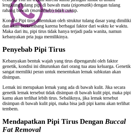
lengkung tulang pipi di bawah mata (
zigomatik
) dengan tulang
rahang bawah (
mandibula
) tidak cukup.
Hubungi Kami
Kondisi Pipi tirus ditentukan oleh struktur tulang dasar yang dimiliki
dan akan berkembang karena berbagai faktor dari waktu ke waktu.
Maka dari itu, pipi tirus tidak hanya terjadi pada wanita, namun
kebanyakan pria juga memilikinya.
Penyebab Pipi Tirus
Kebanyakan bentuk wajah yang tirus dipengaruhi oleh faktor
genetik, kondisi ini diturunkan dari orang tua atau keluarga. Genetik
sangat memiliki peran untuk menentukan lemak subkutan akan
disimpan.
Lemak ini merupakan lemak yang ada di bawah kulit. Jika secara
genetik lemak tersebut tidak disimpan di bawah kulit pipi, maka pipi
kamu akan terlihat lebih tirus. Sebaliknya, jika lemak tersebut
disimpan di bawah kulit pipi, maka bisa jadi pipi kamu akan terlihat
tembem.
Mendapatkan Pipi Tirus Dengan
Buccal
Fat Removal