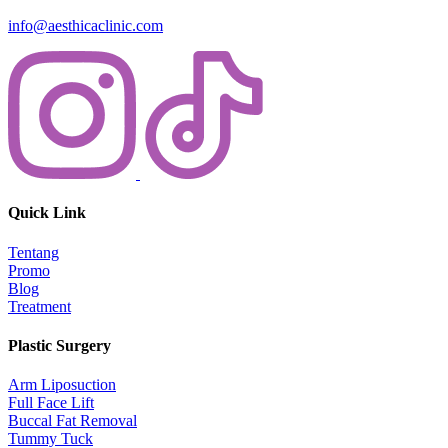
info@aesthicaclinic.com
Quick Link
Tentang
Promo
Blog
Treatment
Plastic Surgery
Arm Liposuction
Full Face Lift
Buccal Fat Removal
Tummy Tuck