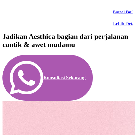
Buccal Fat 
Lebih Detai
Jadikan Aesthica bagian dari perjalanan
cantik & awet mudamu
Konsultasi Sekarang