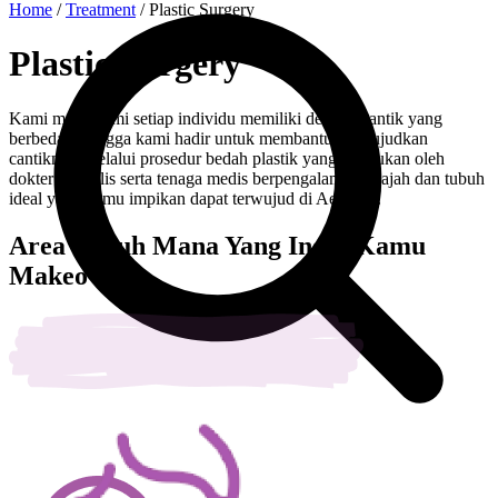
Home
/
Treatment
/
Plastic Surgery
Plastic Surgery
Kami memahami setiap individu memiliki definisi cantik yang
berbeda sehingga kami hadir untuk membantu mewujudkan
cantikmu. Melalui prosedur bedah plastik yang dilakukan oleh
dokter spesialis serta tenaga medis berpengalaman, wajah dan tubuh
ideal yang kamu impikan dapat terwujud di Aesthica.
Area Tubuh Mana Yang Ingin Kamu
Makeover?