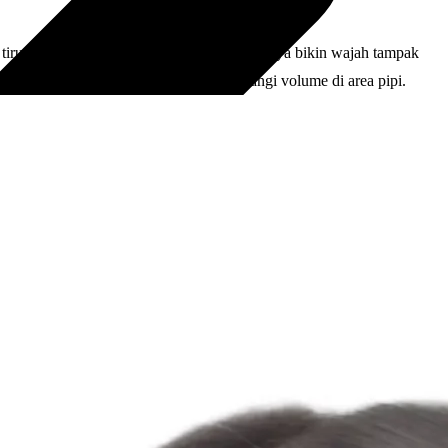
tirus. Lemak pipi bagian dalam yang biasanya bikin wajah tampak
aga dan diet belum cukup untuk mengurangi volume di area pipi.