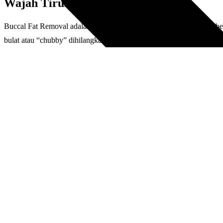
Wajah Tirus Bukan Lagi Mimpi
Buccal Fat Removal adalah prosedur sederhana namun berdampak besa
bulat atau “chubby” dihilangkan secara hati-hati, tanpa mengubah e