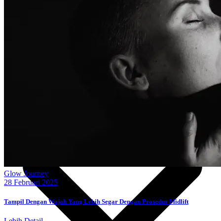
id
Glow Journey
28 Februari 2025
Tampil Dengan Wajah Yang Lebih Segar Dengan Prosedur Midlift
Lebih Detail