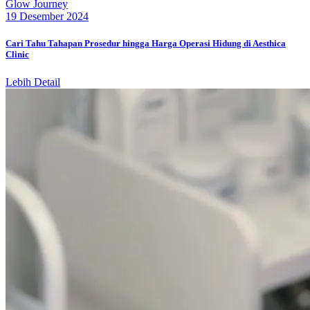
Glow Journey
19 Desember 2024
Cari Tahu Tahapan Prosedur hingga Harga Operasi Hidung di Aesthica
Clinic
Lebih Detail