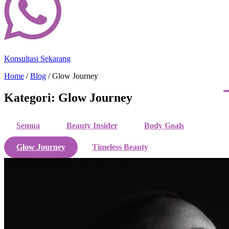
Konsultasi Sekarang
Home
/
Blog
/
Glow Journey
Kategori: Glow Journey
Semua
Beauty Insider
Body Goals
Glow Journey
Timeless Beauty