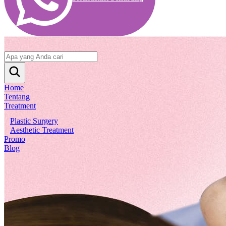
Home
Tentang
Treatment
Plastic Surgery
Plastic Surgery
Aesthetic Treatment
Aesthetic Treatment
Promo
Promo
Blog
Blog