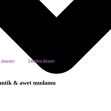
 Journey
Timeless Beauty
 cantik & awet mudamu