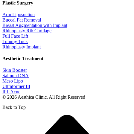
Plastic Surgery
Arm Liposuction
Buccal Fat Removal
Breast Augmentation with Implant
Rhinoplasty Rib Cartilage
Full Face Lift
Tummy Tuck
Rhinoplasty Implant
Aesthetic Treatment
Skin Booster
Salmon DNA
Meso Lipo
Ultraformer III
IPL Acne
© 2026 Aesthica Clinic. All Right Reserved
Back to Top