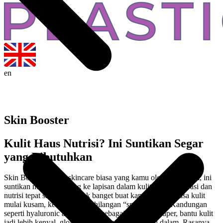
en
Skin Booster
Kulit Haus Nutrisi? Ini Suntikan Segar
yang Dibutuhkan
Skin Booster bukan skincare biasa yang kamu oles tiap malam, ini
suntikan mikro langsung ke lapisan dalam kulit, ngasih hidrasi dan
nutrisi tepat sasaran. Cocok banget buat kamu yang merasa kulit
mulai kusam, kering, atau kehilangan “sparkle”-nya. Kandungan
seperti hyaluronic acid bekerja sebagai pelembap super, bantu kulit
jadi lebih kenyal, glowing, dan tampak sehat dari dalam. Rasanya