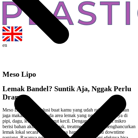
en
Meso Lipo
Lemak Bandel? Suntik Aja, Nggak Perlu
Drama
Meso Lipo adalah solusi buat kamu yang udah rajin olahraga dan
jaga makan tapi masih ada area lemak yang ngeyel—biasanya di
pipi, dagu, lengan, atau perut kecil. Dengan teknik suntik mikro
berisi bahan aktif peluruh lemak, treatment ini bantu menghancurkan
lemak lokal secara bertahap tanpa harus operasi atau downtime
panjang. Rasanya nggak seintimidasi namanya, tapi efeknya bisa