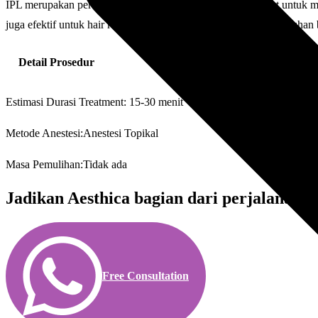
IPL merupakan perawatan menggunakan Intense pulsed light untuk mem
juga efektif untuk hair removal, membantu mengurangi pertumbuhan bul
Detail Prosedur
Estimasi Durasi Treatment: 15-30 menit
Metode Anestesi:Anestesi Topikal
Masa Pemulihan:Tidak ada
Jadikan Aesthica bagian dari perjalanan 
Free Consultation